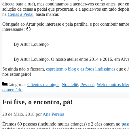
directa para a rua), mas continuamos a atender-vos como antes, por em
solução de cenas a pedal que procuram, e a apoiar-vos em tudo depois
na
Cenas a Pedal
, basta marcar.
Obrigada ao Artur pelo interesse e pela partilha, e por contribuir tam
interessante! 🙂
By Artur Lourenço
By Artur Lourenço. O nosso atelier entre 2014 e 2016, em Alva
Se ainda não o fizeram,
espreitem o blog e as fotos lindíssimas
que o A
nos estrangeiro!
Categorias
Clientes e amigos
,
No ateliê
,
Pessoas
,
Web e outros Me
comentário
Foi fixe, o encontro, pá!
28 de Maio, 2018
por
Ana Pereira
Éramos 60 pessoas (incluindo muitas crianças) e 2 cães ontem no
pas