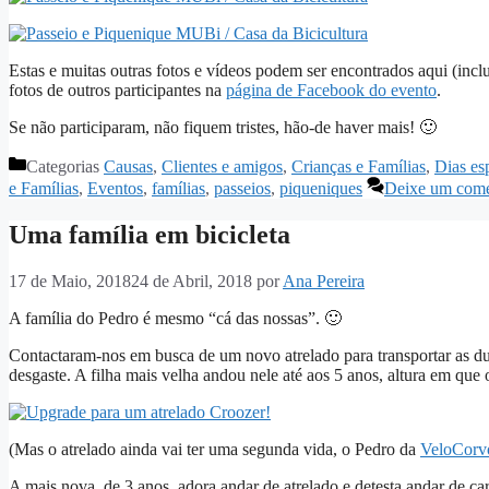
Estas e muitas outras fotos e vídeos podem ser encontrados aqui (inc
fotos de outros participantes na
página de Facebook do evento
.
Se não participaram, não fiquem tristes, hão-de haver mais! 🙂
Categorias
Causas
,
Clientes e amigos
,
Crianças e Famílias
,
Dias es
e Famílias
,
Eventos
,
famílias
,
passeios
,
piqueniques
Deixe um come
Uma família em bicicleta
17 de Maio, 2018
24 de Abril, 2018
por
Ana Pereira
A família do Pedro é mesmo “cá das nossas”. 🙂
Contactaram-nos em busca de um novo atrelado para transportar as dua
desgaste. A filha mais velha andou nele até aos 5 anos, altura em que
(Mas o atrelado ainda vai ter uma segunda vida, o Pedro da
VeloCorv
A mais nova, de 3 anos, adora andar de atrelado e detesta andar de c