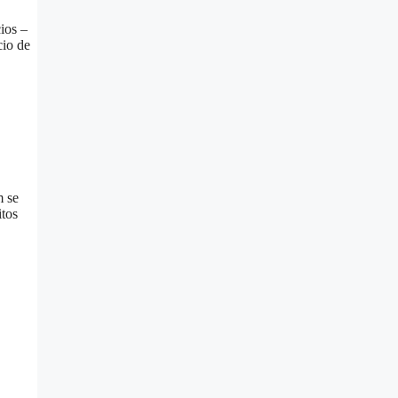
ios –
cio de
m se
itos