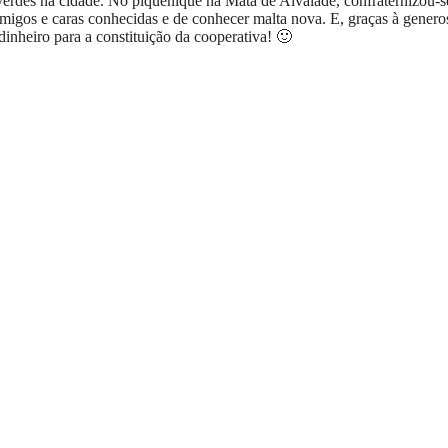
verdes na cidade. No piquenique na Mata de Alvalade, confraternizou-s
migos e caras conhecidas e de conhecer malta nova. E, graças à genero
dinheiro para a constituição da cooperativa! 🙂