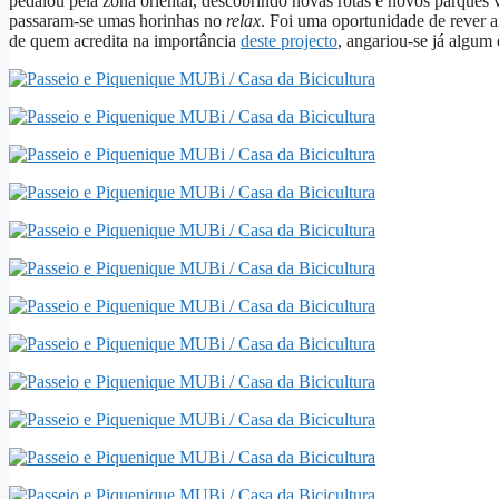
pedalou pela zona oriental, descobrindo novas rotas e novos parques 
passaram-se umas horinhas no
relax
. Foi uma oportunidade de rever a
de quem acredita na importância
deste projecto
, angariou-se já algum 