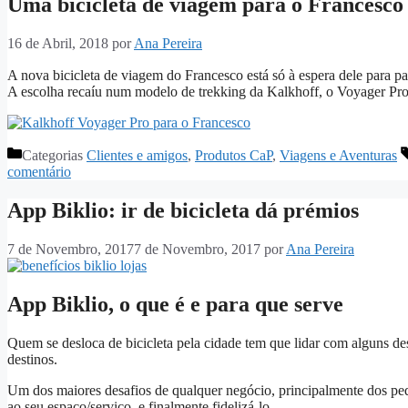
Uma bicicleta de viagem para o Francesco
16 de Abril, 2018
por
Ana Pereira
A nova bicicleta de viagem do Francesco está só à espera dele para par
A escolha recaíu num modelo de trekking da Kalkhoff, o Voyager Pr
Categorias
Clientes e amigos
,
Produtos CaP
,
Viagens e Aventuras
comentário
App Biklio: ir de bicicleta dá prémios
7 de Novembro, 2017
7 de Novembro, 2017
por
Ana Pereira
App Biklio, o que é e para que serve
Quem se desloca de bicicleta pela cidade tem que lidar com alguns de
destinos.
Um dos maiores desafios de qualquer negócio, principalmente dos pequ
ao seu espaço/serviço, e finalmente fidelizá-lo.