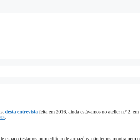
ás,
desta entrevista
feita em 2016, ainda estávamos no atelier n.º 2, em
sta
.
 de espaço (estamos num edifício de armazéns, não temos montra nem p