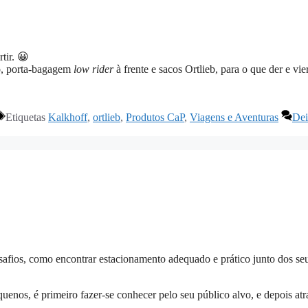
tir. 😀
o, porta-bagagem
low rider
à frente e sacos Ortlieb, para o que der e vier
Etiquetas
Kalkhoff
,
ortlieb
,
Produtos CaP
,
Viagens e Aventuras
De
safios, como encontrar estacionamento adequado e prático junto dos se
enos, é primeiro fazer-se conhecer pelo seu público alvo, e depois atra