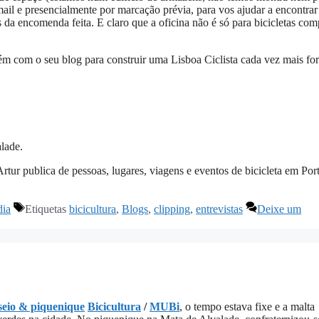
ail e presencialmente por marcação prévia, para vos ajudar a encontrar
 da encomenda feita. E claro que a oficina não é só para bicicletas co
bém com o seu blog para construir uma Lisboa Ciclista cada vez mais for
lade.
rtur publica de pessoas, lugares, viagens e eventos de bicicleta em Por
dia
Etiquetas
bicicultura
,
Blogs
,
clipping
,
entrevistas
Deixe um
seio & piquenique
Bicicultura
/
MUBi
, o tempo estava fixe e a malta