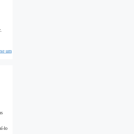
.
ixe um
us
í-lo