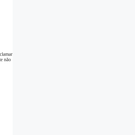
eclamar
te não