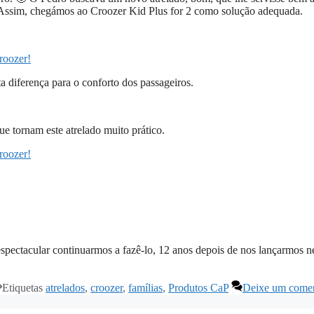
a. Assim, chegámos ao Croozer Kid Plus for 2 como solução adequada.
 diferença para o conforto dos passageiros.
ue tornam este atrelado muito prático.
 espectacular continuarmos a fazê-lo, 12 anos depois de nos lançarmos n
Etiquetas
atrelados
,
croozer
,
famílias
,
Produtos CaP
Deixe um comen