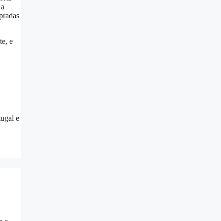
 a
mpradas
te, e
tugal e