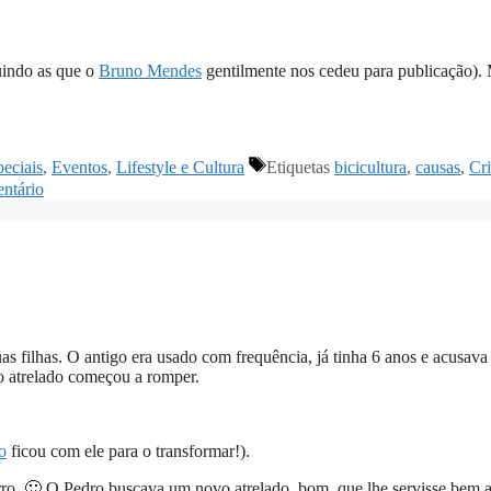
luindo as que o
Bruno Mendes
gentilmente nos cedeu para publicação).
peciais
,
Eventos
,
Lifestyle e Cultura
Etiquetas
bicicultura
,
causas
,
Cr
ntário
s filhas. O antigo era usado com frequência, já tinha 6 anos e acusav
 o atrelado começou a romper.
o
ficou com ele para o transformar!).
arro. 🙂 O Pedro buscava um novo atrelado, bom, que lhe servisse bem a