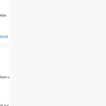
 Mais
ianças
a bem o
té aos