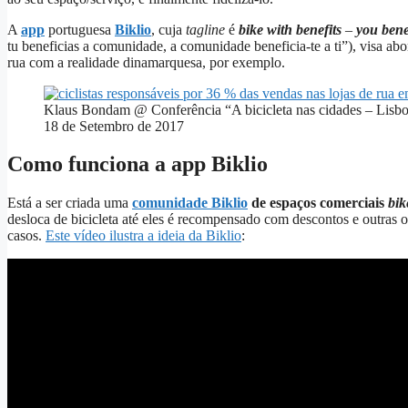
A
app
portuguesa
Biklio
, cuja
tagline
é
bike with benefits
–
you bene
tu beneficias a comunidade, a comunidade beneficia-te a ti”), visa ab
rua com a realidade dinamarquesa, por exemplo.
Klaus Bondam @ Conferência “A bicicleta nas cidades – Lisb
18 de Setembro de 2017
Como funciona a app Biklio
Está a ser criada uma
comunidade Biklio
de espaços comerciais
bik
desloca de bicicleta até eles é recompensado com descontos e outras 
casos.
Este vídeo ilustra a ideia da Biklio
: