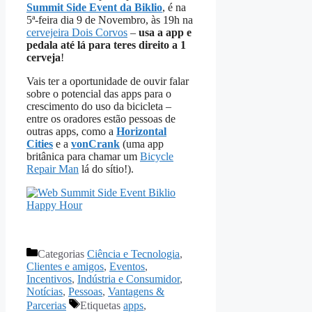
Summit Side Event da Biklio
, é na
5ª-feira dia 9 de Novembro, às 19h na
cervejeira Dois Corvos
–
usa a app e
pedala até lá para teres direito a 1
cerveja
!
Vais ter a oportunidade de ouvir falar
sobre o potencial das apps para o
crescimento do uso da bicicleta –
entre os oradores estão pessoas de
outras apps, como a
Horizontal
Cities
e a
vonCrank
(uma app
britânica para chamar um
Bicycle
Repair Man
lá do sítio!).
Categorias
Ciência e Tecnologia
,
Clientes e amigos
,
Eventos
,
Incentivos
,
Indústria e Consumidor
,
Notícias
,
Pessoas
,
Vantagens &
Parcerias
Etiquetas
apps
,