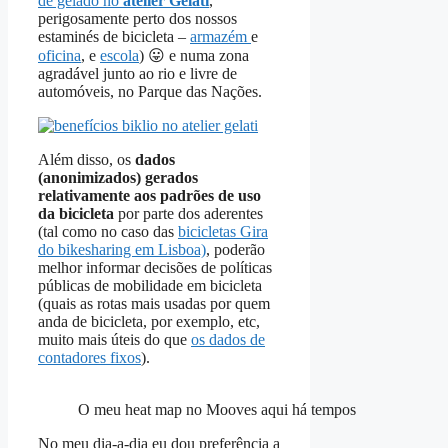
de gelado no
atelier Gelati
,
perigosamente perto dos nossos
estaminés de bicicleta –
armazém
e
oficina
, e
escola
) 😛 e numa zona
agradável junto ao rio e livre de
automóveis, no Parque das Nações.
Além disso, os
dados
(anonimizados) gerados
relativamente aos padrões de uso
da bicicleta
por parte dos aderentes
(tal como no caso das
bicicletas Gira
do bikesharing em Lisboa)
, poderão
melhor informar decisões de políticas
públicas de mobilidade em bicicleta
(quais as rotas mais usadas por quem
anda de bicicleta, por exemplo, etc,
muito mais úteis do que
os dados de
contadores fixos
).
O meu heat map no Mooves aqui há tempos
No meu dia-a-dia eu dou preferência a