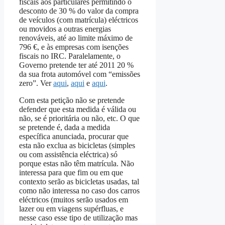
fiscais aos particulares permitindo o
desconto de 30 % do valor da compra
de veículos (com matrícula) eléctricos
ou movidos a outras energias
renováveis, até ao limite máximo de
796 €, e às empresas com isenções
fiscais no IRC. Paralelamente, o
Governo pretende ter até 2011 20 %
da sua frota automóvel com “emissões
zero”. Ver
aqui
,
aqui
e
aqui
.
Com esta petição não se pretende
defender que esta medida é válida ou
não, se é prioritária ou não, etc. O que
se pretende é, dada a medida
específica anunciada, procurar que
esta não exclua as bicicletas (simples
ou com assistência eléctrica) só
porque estas não têm matrícula. Não
interessa para que fim ou em que
contexto serão as bicicletas usadas, tal
como não interessa no caso dos carros
eléctricos (muitos serão usados em
lazer ou em viagens supérfluas, e
nesse caso esse tipo de utilização mas