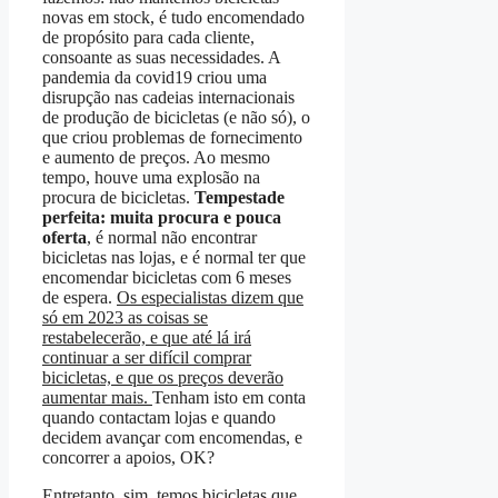
novas em stock, é tudo encomendado
de propósito para cada cliente,
consoante as suas necessidades. A
pandemia da covid19 criou uma
disrupção nas cadeias internacionais
de produção de bicicletas (e não só), o
que criou problemas de fornecimento
e aumento de preços. Ao mesmo
tempo, houve uma explosão na
procura de bicicletas.
Tempestade
perfeita: muita procura e pouca
oferta
, é normal não encontrar
bicicletas nas lojas, e é normal ter que
encomendar bicicletas com 6 meses
de espera.
Os especialistas dizem que
só em 2023 as coisas se
restabelecerão, e que até lá irá
continuar a ser difícil comprar
bicicletas, e que os preços deverão
aumentar mais.
Tenham isto em conta
quando contactam lojas e quando
decidem avançar com encomendas, e
concorrer a apoios, OK?
Entretanto, sim, temos bicicletas que