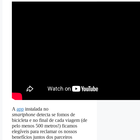
A
app
instalada no
smartphone
detecta se fomos de
bicicleta e no final de cada viagem (de
pelo menos 500 metros!) ficamos
elegíveis para reclamar os nossos
benefícios juntos dos parceiros