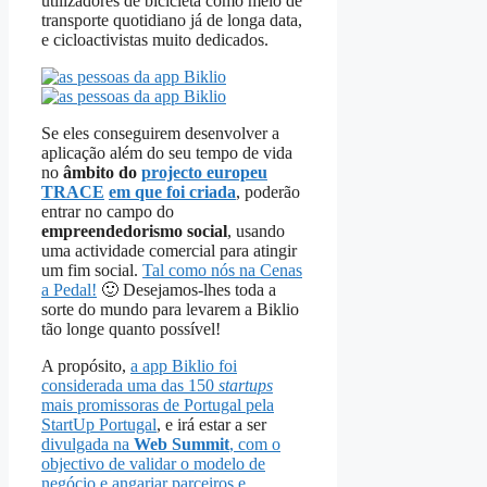
utilizadores de bicicleta como meio de
transporte quotidiano já de longa data,
e cicloactivistas muito dedicados.
Se eles conseguirem desenvolver a
aplicação além do seu tempo de vida
no
âmbito do
projecto europeu
TRACE
em que foi criada
, poderão
entrar no campo do
empreendedorismo social
, usando
uma actividade comercial para atingir
um fim social.
Tal como nós na Cenas
a Pedal!
🙂 Desejamos-lhes toda a
sorte do mundo para levarem a Biklio
tão longe quanto possível!
A propósito,
a app Biklio foi
considerada uma das 150
startups
mais promissoras de Portugal pela
StartUp Portugal
, e irá estar a ser
divulgada na
Web Summit
, com o
objectivo de validar o modelo de
negócio e angariar parceiros e