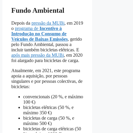
Fundo Ambiental
Depois da
pressão da MUBi
, em 2019
o
programa de
Incentivo à
Introdução no Consumo de
Veículos de Baixas Emissões
, gerido
pelo Fundo Ambiental, passou a
incluir também bicicletas elétricas. E
após mais pressão da MUBi
, em 2020
foi alargado para bicicletas de carga.
Atualmente, em 2021, este programa
apoia a aquisição, por pessoas
singulares e por pessoas colectivas, de
bicicletas:
convencionais (20 %, e máximo
100 €)
bicicletas elétricas (50 %, e
máximo 350 €)
bicicletas de carga (50 %, e
máximo 500 €)
bicicletas de carga elétricas (50