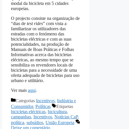
modal da bicicleta em 5 cidades
europeias.
O projecto consiste na organização de
“dias de
test rides
” com vista a
familiarizar os utilizadores das
estradas com o fenómeno das
bicicletas eléctricas e com as suas
potencialidades, na produção de
Manuais de Boas Práticas e Folhas
Informativas acerca das bicicletas
eléctricas, ao mesmo tempo que se
sensibiliza os revendores locais de
bicicletas para a necessidade de uma
oferta adequada de bicicletas para uso
urbano e utilitário.
Ver mais
aqui
.
Categorias
Incentivos
,
Indústria e
Consumidor
,
Políticas
Etiquetas
bicicletas eléctricas
,
bicicultura
,
campanhas
,
Incentivos
,
Notícias CaP
,
política
,
subsídios
,
União Europeia
Deixe um comentário