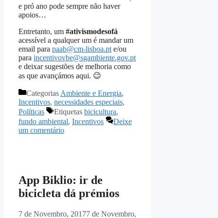
e pró ano pode sempre não haver
apoios…
Entretanto, um
#ativismodesofá
acessível a qualquer um é mandar um
email para
paab@cm-lisboa.pt
e/ou
para
incentivovbe@sgambiente.gov.pt
e deixar sugestões de melhoria como
as que avançámos aqui. 😉
Categorias
Ambiente e Energia
,
Incentivos
,
necessidades especiais
,
Políticas
Etiquetas
bicicultura
,
fundo ambiental
,
Incentivos
Deixe
um comentário
App Biklio: ir de
bicicleta dá prémios
7 de Novembro, 2017
7 de Novembro,