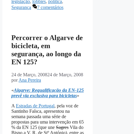
legislação
,
lobbies
,
política
,
Segurança
7 comentários
Percorrer o Algarve de
bicicleta, em
segurança, ao longo da
EN 125?
24 de Março, 2008
24 de Março, 2008
por
Ana Pereira
«
Algarve: Requalificação da EN-125
prevê via exclusiva para bicicletas
»
A
Estradas de Portugal
, pela voz de
Santinho Faísca, apresentou na
semana passada uma série de
propostas para uma intervenção em 65
% da EN 125 (que une
Sagres
Vila do
Bispo a V. R. de Stº António), entre as