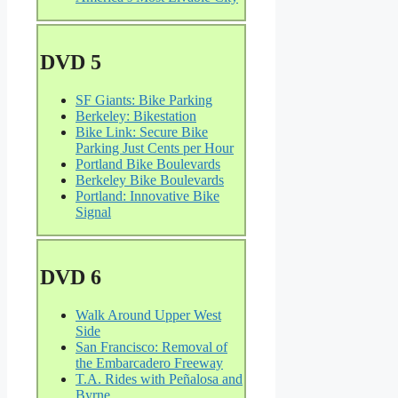
DVD 5
SF Giants: Bike Parking
Berkeley: Bikestation
Bike Link: Secure Bike
Parking Just Cents per Hour
Portland Bike Boulevards
Berkeley Bike Boulevards
Portland: Innovative Bike
Signal
DVD 6
Walk Around Upper West
Side
San Francisco: Removal of
the Embarcadero Freeway
T.A. Rides with Peñalosa and
Byrne