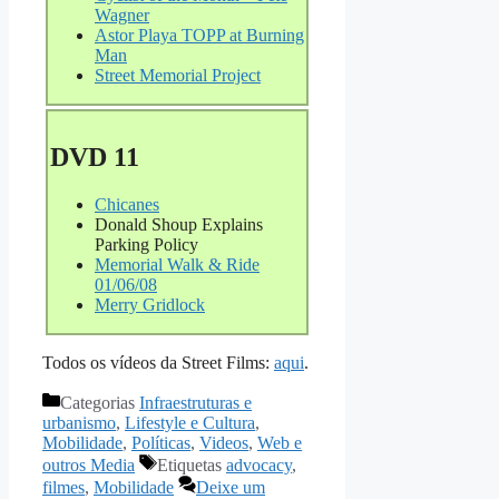
Wagner
Astor Playa TOPP at Burning
Man
Street Memorial Project
DVD 11
Chicanes
Donald Shoup Explains
Parking Policy
Memorial Walk & Ride
01/06/08
Merry Gridlock
Todos os vídeos da Street Films:
aqui
.
Categorias
Infraestruturas e
urbanismo
,
Lifestyle e Cultura
,
Mobilidade
,
Políticas
,
Videos
,
Web e
outros Media
Etiquetas
advocacy
,
filmes
,
Mobilidade
Deixe um