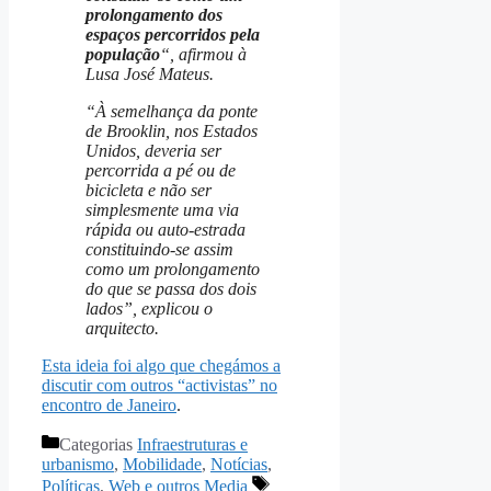
prolongamento dos
espaços percorridos pela
população
“, afirmou à
Lusa José Mateus.
“À semelhança da ponte
de Brooklin, nos Estados
Unidos, deveria ser
percorrida a pé ou de
bicicleta e não ser
simplesmente uma via
rápida ou auto-estrada
constituindo-se assim
como um prolongamento
do que se passa dos dois
lados”, explicou o
arquitecto.
Esta ideia foi algo que chegámos a
discutir com outros “activistas” no
encontro de Janeiro
.
Categorias
Infraestruturas e
urbanismo
,
Mobilidade
,
Notícias
,
Políticas
,
Web e outros Media