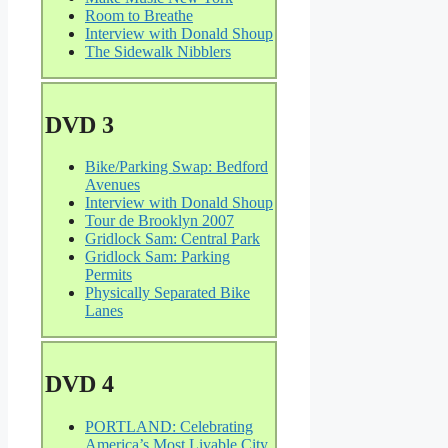
Room to Breathe
Interview with Donald Shoup
The Sidewalk Nibblers
DVD 3
Bike/Parking Swap: Bedford
Avenues
Interview with Donald Shoup
Tour de Brooklyn 2007
Gridlock Sam: Central Park
Gridlock Sam: Parking
Permits
Physically Separated Bike
Lanes
DVD 4
PORTLAND: Celebrating
America’s Most Livable City