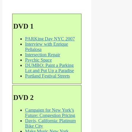
DVD 1
PARKing Day NYC 2007
Interview with Enrique
Peñalosa
Intersection Repair
Psychic Space
DUMBO: Paint a Parking
Lot and Put Up a Paradise
Portland Festival Streets
DVD 2
Campaign for New York’s
Future: Congestion Pricing
Davis, California: Platinum
Bike City
Make Music New York