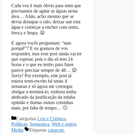
Cada vez é mais óbvio para mim que
precisamos de agitar as águas nesta
área… Aliás, acho mesmo que se
devia destapar o ralo, deixar sair esta
água e começar a encher com outra,
fresca e limpa. 😛
E agora vocês perguntam: “mas
porquê”? E eu gostava de vos
responder, mas esse post ainda vai ter
que esperar, pois o dia só tem 24
horas e o que eu tenho para fazer
parece precisar sempre de 48… 😛
Sorry!
Por exemplo, este post já
estava semi-escrito há umas 4
semanas e só agora me consegui
obrigar a terminá-lo, embora tenha
abdicado da justificação da minha
opinião e dumas outras coisinhas
mais, por falta de tempo… 🙁
Categorias
Leis e Códigos
,
Políticas
,
Segurança
,
Web e outros
Media
Etiquetas
capacete
,