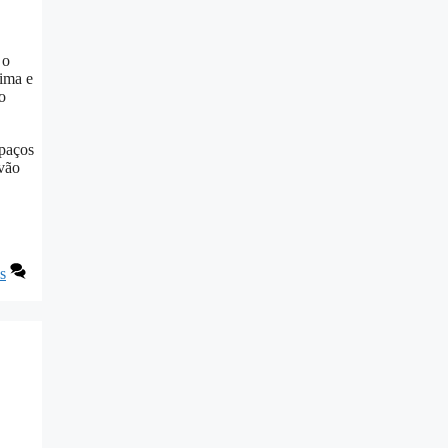
 o
lima e
o
spaços
 vão
s