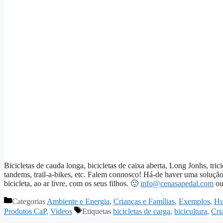
Bicicletas de cauda longa, bicicletas de caixa aberta, Long Jonhs, tric
tandems, trail-a-bikes, etc. Falem connosco! Há-de haver uma soluçã
bicicleta, ao ar livre, com os seus filhos. 🙂
info@cenasapedal.com
ou
Categorias
Ambiente e Energia
,
Crianças e Famílias
,
Exemplos
,
Hu
Produtos CaP
,
Videos
Etiquetas
bicicletas de carga
,
bicicultura
,
Cri