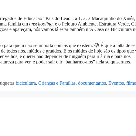
rregados de Educação “Pais do Leão”, a 1, 2, 3 Macaquinho do Xinês,
uma família em
unschooling
, e o Pelouro Ambiente, Estrutura Verde, C
ições e apareçam, nós vamos lá estar também n’A Casa da Bicicultura n
o para quem não se importa com as que existem. 😛 É que a falta de e
da de todos nós, miúdos e graúdos. E os miúdos de hoje são os tipos que
r velhos, e querer não depender de ninguém para ir à rua e para nos
atureza para ver, e poder sair e ir “banharmo-nos” nela se quisermos.
tiquetas
bicicultura
,
Crianças e Famílias
,
documentários
,
Eventos
,
filme