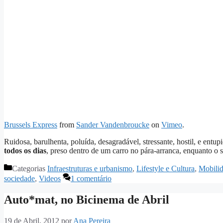
Brussels Express
from
Sander Vandenbroucke
on
Vimeo
.
Ruidosa, barulhenta, poluída, desagradável, stressante, hostil, e entup
todos os dias
, preso dentro de um carro no pára-arranca, enquanto o 
Categorias
Infraestruturas e urbanismo
,
Lifestyle e Cultura
,
Mobili
sociedade
,
Videos
1 comentário
Auto*mat, no Bicinema de Abril
19 de Abril, 2012
por
Ana Pereira