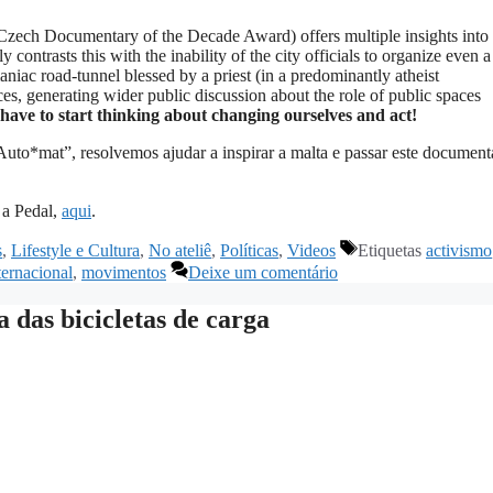
ech Documentary of the Decade Award) offers multiple insights into
contrasts this with the inability of the city officials to organize even a
niac road-tunnel blessed by a priest (in a predominantly atheist
, generating wider public discussion about the role of public spaces
have to start thinking about changing ourselves and act!
uto*mat”, resolvemos ajudar a inspirar a malta e passar este document
 a Pedal,
aqui
.
s
,
Lifestyle e Cultura
,
No ateliê
,
Políticas
,
Videos
Etiquetas
activismo
ternacional
,
movimentos
Deixe um comentário
das bicicletas de carga