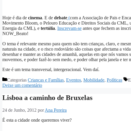
Hoje é dia de
cinema
. E de
debate
(
com a Associação de Pais e Enca
Movimento Bloom, o Pelouro Educação e Direitos Sociais da CML, 
Energia da CML), e
tertúlia
.
Inscrevam-se
antes que fechem as inscr
NOW_Beato!
O tema é relevante mesmo para quem não tem crianças, claro, e mesm
naturais na cidade, e o risco rodoviário são coisas que afectama a vi
desenhar e manter as cidades de amanhã, aquelas em que nós vamos se
movermos, e poder fazê-lo sem medo, e poder olhar pela janela e ter n
Este é um tema transversal, intergeracional. Vem daí.
Categorias
Crianças e Famílias
,
Eventos
,
Mobilidade
,
Políticas
E
Deixe um comentário
Lisboa a caminho de Bruxelas
24 de Junho, 2012
por
Ana Pereira
É esta a cidade onde queremos viver?