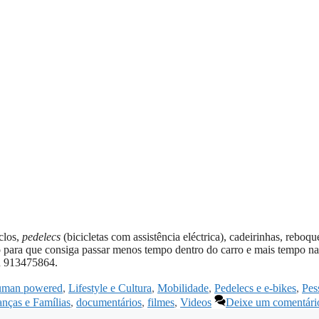
iclos,
pedelecs
(bicicletas com assistência eléctrica), cadeirinhas, reboqu
o para que consiga passar menos tempo dentro do carro e mais tempo na
 913475864.
man powered
,
Lifestyle e Cultura
,
Mobilidade
,
Pedelecs e e-bikes
,
Pes
anças e Famílias
,
documentários
,
filmes
,
Videos
Deixe um comentári