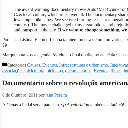
The award-winning documentary movie Auto*Mat (winner of Cz
Czech car culture, which rules over all. The documentary sharply 
few simple bike lanes. We see tyre-burning feasts or a megaloma
country). The movie challenged many assumptions and prejudices
and transport in the city.
If we want to change something, we 
Podia ser Lisboa. E como Lisboa também precisa de um, ou vários, “A
😉
Marquem na vossa agenda, 5ª-feira ao final do dia, no ateliê da Cenas
Categorias
Causas
,
Eventos
,
Infraestruturas e urbanismo
,
Iniciativa
associações
,
bicicultura
,
bicinema
,
documentários
,
Eventos
,
filmes
,
in
Documentário sobre a revolução americana 
8 de Outubro, 2011
por
Ana Pereira
A Cenas a Pedal serve para isto. 🙂 A
velorution
também se fará
cá
!