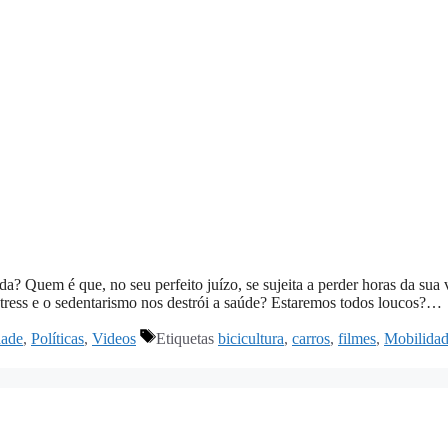
ida? Quem é que, no seu perfeito juízo, se sujeita a perder horas da sua 
stress e o sedentarismo nos destrói a saúde? Estaremos todos loucos?…
dade
,
Políticas
,
Videos
Etiquetas
bicicultura
,
carros
,
filmes
,
Mobilida