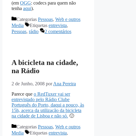
(em
OGG
: codecs para quem não
tenha
aqui
).
Categorias
Pessoas
,
Web e outros
Media
Etiquetas
entrevista
,
Pessoas
,
rádio
2 comentários
A bicicleta na cidade,
na Rádio
2 de Junho, 2008
por
Ana Pereira
Parece que
o RedTuxer vai ser
entrevistado pelo Rádio Clube
Português do Porto, daqui a pouco, às
15h, acerca da utilização da bicicleta
na cidade de Lisboa e não só.
🙂
Categorias
Pessoas
,
Web e outros
Media
Etiquetas
entrevista
,