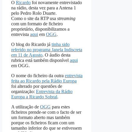
O
Ricardo
foi novamente entrevistado
na rádio, desta vez para a Antena 1
pelo Pedro Rolo Duarte.
Como o site da RTP usa
streaming
com um formato de ficheiro
proprietário, disponibilizamos a
entrevista
aqui
em
OGG
.
O blog do Ricardo já
tinha sido
referido no programa Janela Indiscreta
em 11 de Agosto
. O áudio desta
rubrica está também disponível
aqui
em OGG.
O nome do ficheiro da outra
entrevista
feita ao Ricardo pela Rádio Europa
foi alterado por questões de
organização:
Entrevista da Rádio
Europa a Ricardo Sobral
.
A utilização de
OGG
para estes
ficheiros prende-se com o facto de ser
um formato aberto mas também
porque os ficheiros ficam com um
tamanho inferior do que se estivessem