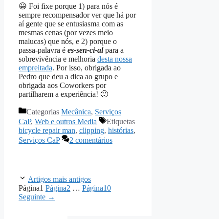
😀 Foi fixe porque 1) para nós é
sempre recompensador ver que há por
aí gente que se entusiasma com as
mesmas cenas (por vezes meio
malucas) que nós, e 2) porque o
passa-palavra é
es-sen-ci-al
para a
sobrevivência e melhoria
desta nossa
empreitada
. Por isso, obrigada ao
Pedro que deu a dica ao grupo e
obrigada aos Coworkers por
partilharem a experiência! 🙂
Categorias
Mecânica
,
Serviços
CaP
,
Web e outros Media
Etiquetas
bicycle repair man
,
clipping
,
histórias
,
Serviços CaP
2 comentários
Artigos mais antigos
Página
1
Página
2
…
Página
10
Seguinte
→