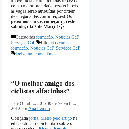
importância de tratarem das reservas
com a maior brevidade possível, pois
as vagas serão atribuídas por ordem
de chegada das confirmações!
Os
próximos cursos começam já este
sábado, dia 2 de Março!
🙂
Categorias
formação
,
Notícias CaP
,
Serviços CaP
Etiquetas
cursos
,
formação
,
Notícias CaP
,
Serviços CaP
Deixe um comentário
“O melhor amigo dos
ciclistas alfacinhas”
1 de Outubro, 2012
30 de Setembro,
2012
por
Ana Pereira
Obrigada
jornal Metro pelo artigo
na
edição de 21 de Setembro sobre o
nosso serviço “
Bicycle Repair