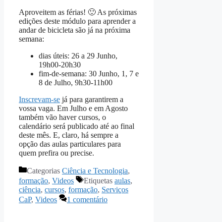
Aproveitem as férias! 🙂 As próximas
edições deste módulo para aprender a
andar de bicicleta são já na próxima
semana:
dias úteis: 26 a 29 Junho,
19h00-20h30
fim-de-semana: 30 Junho, 1, 7 e
8 de Julho, 9h30-11h00
Inscrevam-se
já para garantirem a
vossa vaga. Em Julho e em Agosto
também vão haver cursos, o
calendário será publicado até ao final
deste mês. E, claro, há sempre a
opção das aulas particulares para
quem prefira ou precise.
Categorias
Ciência e Tecnologia
,
formação
,
Videos
Etiquetas
aulas
,
ciência
,
cursos
,
formação
,
Serviços
CaP
,
Videos
1 comentário