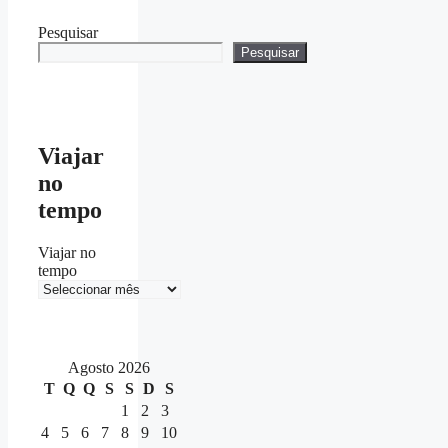
Pesquisar
Pesquisar
Viajar
no
tempo
Viajar no
tempo
Agosto 2026
T
Q
Q
S
S
D
S
1
2
3
4
5
6
7
8
9
10