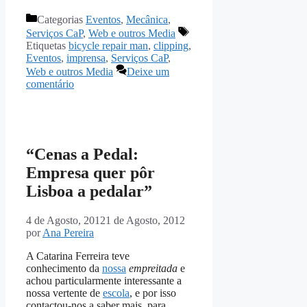
Categorias
Eventos
,
Mecânica
,
Serviços CaP
,
Web e outros Media
Etiquetas
bicycle repair man
,
clipping
,
Eventos
,
imprensa
,
Serviços CaP
,
Web e outros Media
Deixe um
comentário
“Cenas a Pedal:
Empresa quer pôr
Lisboa a pedalar”
4 de Agosto, 2012
1 de Agosto, 2012
por
Ana Pereira
A Catarina Ferreira teve
conhecimento da
nossa
empreitada
e
achou particularmente interessante a
nossa vertente de
escola
, e por isso
contactou-nos a saber mais, para