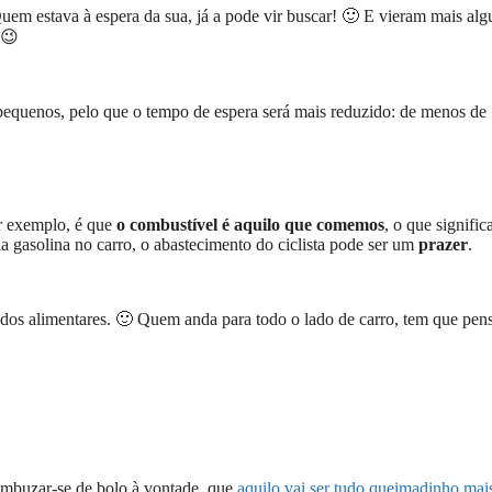
Quem estava à espera da sua, já a pode vir buscar! 🙂 E vieram mais al
 😉
pequenos, pelo que o tempo de espera será mais reduzido: de menos de
or exemplo, é que
o combustível é aquilo que comemos
, o que signific
 gasolina no carro, o abastecimento do ciclista pode ser um
prazer
.
ados alimentares. 🙂 Quem anda para todo o lado de carro, tem que pen
ambuzar-se de bolo à vontade, que
aquilo vai ser tudo queimadinho mais