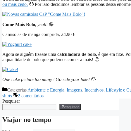
ou mais cedo.
🙂 Por isso decidimos lembrar as pessoas dessa enorme 
Come Mais Bolo
,
yeah
! 😀
Camisolas de manga comprida, 24.90 €
Agora se alguém fizesse uma
calculadora de bolo
, é que era fixe. P
a quantidade de bolo que podemos comer a mais! 🙂
One cake picture too many?
Go ride your bike!
🙂
Categorias
Ambiente e Energia
,
Imagens
,
Incentivos
,
Lifestyle e C
shirts
2 comentários
Pesquisar
Pesquisar
Viajar no tempo