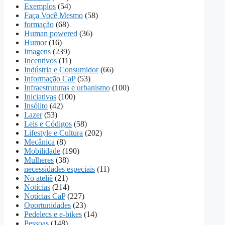
Exemplos
(54)
Faça Você Mesmo
(58)
formação
(68)
Human powered
(36)
Humor
(16)
Imagens
(239)
Incentivos
(11)
Indústria e Consumidor
(66)
Informação CaP
(53)
Infraestruturas e urbanismo
(100)
Iniciativas
(100)
Insólito
(42)
Lazer
(53)
Leis e Códigos
(58)
Lifestyle e Cultura
(202)
Mecânica
(8)
Mobilidade
(190)
Mulheres
(38)
necessidades especiais
(11)
No ateliê
(21)
Notícias
(214)
Notícias CaP
(227)
Oportunidades
(23)
Pedelecs e e-bikes
(14)
Pessoas
(148)