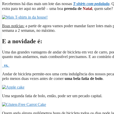
Recebemos há dias mais um lote das nossas
T-shirts com pedalada
. 
extra para ter aqui no ateliê – uma boa
prenda de
Natal
, quem sabe?
Boas notícias:
a partir de agora vamos poder mandar fazer lotes mais 
semana a 2 semanas, no máximo.
E a novidade é:
Uma das grandes vantagens de andar de bicicleta em vez de carro, p
quanto mais andarmos, mais combustível precisamos. E ao contrário da
vs.
Andar de bicicleta permite-nos uma certa indulgência dos nossos pec
pelo menos duas vezes antes de comer
uma bela fatia de bolo
.
Uma segunda fatia de bolo, então, pode ser um pecado capital.
Quem anda alguns quilómetros bons de bicicleta todos os dias pode l