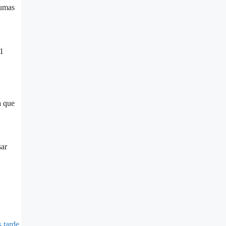
gumas
 1
a que
sar
 tarde