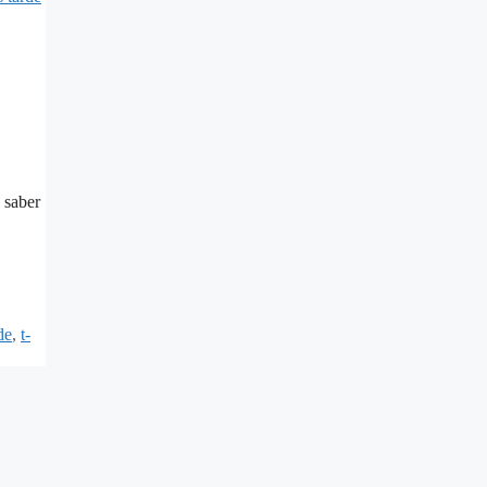
 saber
de
,
t-