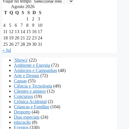
Viajar no tempo
Agosto 2026
T
Q
Q
S
S
D
S
1
2
3
4
5
6
7
8
9
10
11
12
13
14
15
16
17
18
19
20
21
22
23
24
25
26
27
28
29
30
31
« Jul
'Shows'
(22)
Ambiente e Energia
(72)
Anúncios e Campanhas
(48)
Arte e Design
(72)
Causas
(55)
Ciência e Tecnologia
(49)
Clientes e amigos
(12)
Concursos
(19)
Crónica Acidental
(2)
Crianças e Famílias
(104)
Desporto
(44)
Dias especiais
(24)
educação
(8)
Eventos
(330)