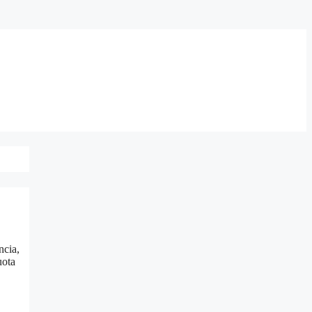
ncia,
uota