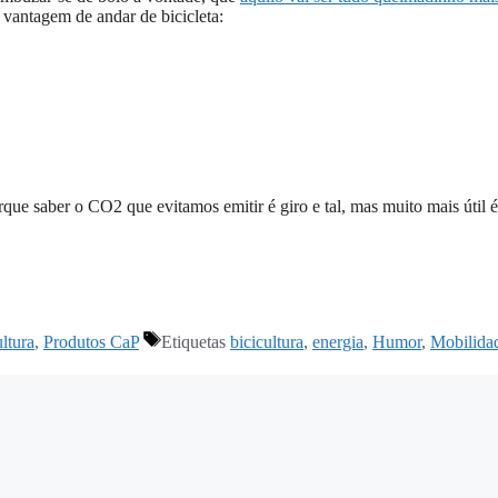
vantagem de andar de bicicleta:
orque saber o CO2 que evitamos emitir é giro e tal, mas muito mais útil é
ultura
,
Produtos CaP
Etiquetas
bicicultura
,
energia
,
Humor
,
Mobilida