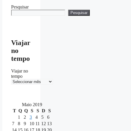
Pesquisar
Pesquisar
Viajar
no
tempo
Viajar no
tempo
Maio 2019
T
Q
Q
S
S
D
S
1
2
3
4
5
6
7
8
9
10
11
12
13
14
15
16
17
18
19
20