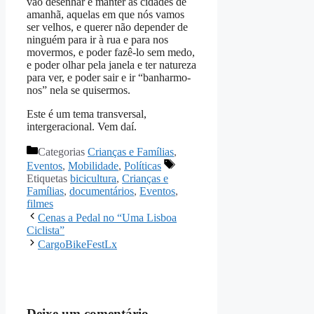
vão desenhar e manter as cidades de
amanhã, aquelas em que nós vamos
ser velhos, e querer não depender de
ninguém para ir à rua e para nos
movermos, e poder fazê-lo sem medo,
e poder olhar pela janela e ter natureza
para ver, e poder sair e ir “banharmo-
nos” nela se quisermos.
Este é um tema transversal,
intergeracional. Vem daí.
Categorias
Crianças e Famílias
,
Eventos
,
Mobilidade
,
Políticas
Etiquetas
bicicultura
,
Crianças e
Famílias
,
documentários
,
Eventos
,
filmes
Cenas a Pedal no “Uma Lisboa
Ciclista”
CargoBikeFestLx
Deixe um comentário