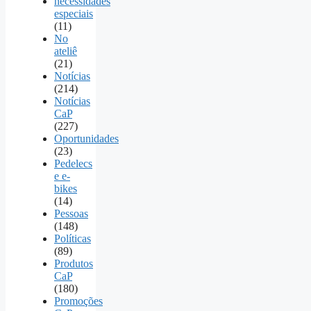
necessidades
especiais
(11)
No
ateliê
(21)
Notícias
(214)
Notícias
CaP
(227)
Oportunidades
(23)
Pedelecs
e e-
bikes
(14)
Pessoas
(148)
Políticas
(89)
Produtos
CaP
(180)
Promoções